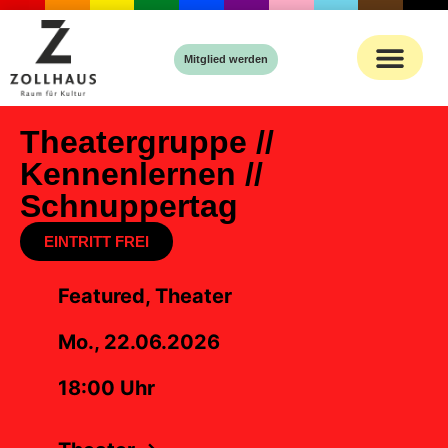
Inhalt
springen
Mitglied werden
Theatergruppe //
Kennenlernen //
Schnuppertag
EINTRITT FREI
Featured, Theater
Mo., 22.06.2026
18:00 Uhr