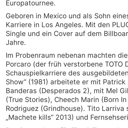
Europatournee.
Geboren in Mexico und als Sohn eines
Karriere in Los Angeles. Mit den PL
Single und ein Cover auf dem Billboa
Jahre.
Im Probenraum nebenan machten die R
Porcaro (der früh verstorbene TOTO 
Schauspielkarriere des ausgebildete
Show“ (1981) arbeitete er mit Patri
Banderas (Desperados 2), mit Mel Gib
(True Stories), Cheech Marin (Born I
Rodriguez (Grindhouse). Tito Larriva 
„Machete kills“ 2013) und Fernsehser