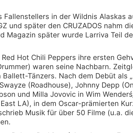
 Fallenstellers in der Wildnis Alaskas
UGZ und später den CRUZADOS nahm dies
rd Magazin später wurde Larriva Teil d
ed Hot Chili Peppers ihre ersten Gehv
Drummer) waren seine Nachbarn. Zeitgl
n Ballett-Tänzers. Nach dem Debüt al
ck Swayze (Roadhouse), Johnny Depp (O
son und Milla Jovovic in Wim Wenderś„T
n East LA), in dem Oscar-prämierten Kur
schrieb Musik für über 50 Filme (u.a. d
ien.