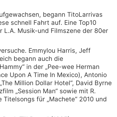
 aufgewachsen, begann TitoLarrivas
e schnell Fahrt auf. Eine Top10
er L.A. Musik-und Filmszene der 80er
ersuche. Emmylou Harris, Jeff
eich begann auch die
s „Hammy“ in der „Pee-wee Herman
nce Upon A Time In Mexico), Antonio
he Million Dollar Hotel“, David Byrne
zfilm „Session Man“ sowie mit R.
ie Titelsongs für „Machete“ 2010 und