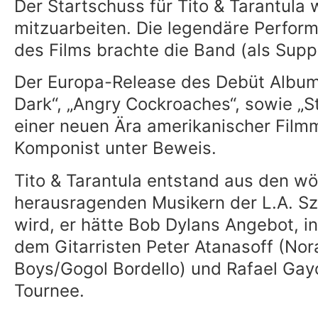
Der Startschuss für Tito & Tarantula
mitzuarbeiten. Die legendäre Perform
des Films brachte die Band (als Supp
Der Europa-Release des Debüt Albums 
Dark“, „Angry Cockroaches“, sowie „S
einer neuen Ära amerikanischer Filmm
Komponist unter Beweis.
Tito & Tarantula entstand aus den wö
herausragenden Musikern der L.A. Sz
wird, er hätte Bob Dylans Angebot, i
dem Gitarristen Peter Atanasoff (No
Boys/Gogol Bordello) und Rafael Gay
Tournee.