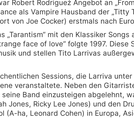
 war Robert Rodrigueź Angebot an „From
ance als Vampire Hausband der „Titty T
ort von Joe Cocker) erstmals nach Eur
„Tarantism“ mit den Klassiker Songs a
trange face of love“ folgte 1997. Dies
usik und stellen Tito Larrivas außerge
chentlichen Sessions, die Larriva unte
ene veranstaltete. Neben den Gitarris
n seine Band einzusteigen abgelehnt, w
rah Jones, Ricky Lee Jones) und den Dr
ol (A-ha, Leonard Cohen) in Europa, A