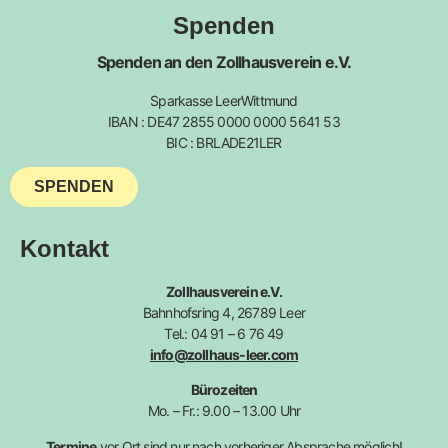
Spenden
Spenden an den Zollhausverein e.V.
Sparkasse LeerWittmund
IBAN : DE47 2855 0000 0000 5641 53
BIC : BRLADE21LER
SPENDEN
Kontakt
Zollhausverein e.V.
Bahnhofsring 4, 26789 Leer
Tel.: 04 91 – 6 76 49
info@zollhaus-leer.com
Bürozeiten
Mo. – Fr.: 9.00 – 13.00 Uhr
Termine
vor Ort sind nur nach vorheriger Absprache möglich!